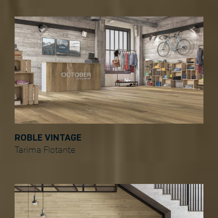
ROBLE VINTAGE
Tarima Flotante