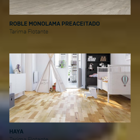
ROBLE MONOLAMA PREACEITADO
Tarima Flotante
HAYA
Tarima Flotante