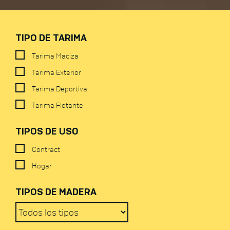
TIPO DE TARIMA
Tarima Maciza
Tarima Exterior
Tarima Deportiva
Tarima Flotante
TIPOS DE USO
Contract
Hogar
TIPOS DE MADERA