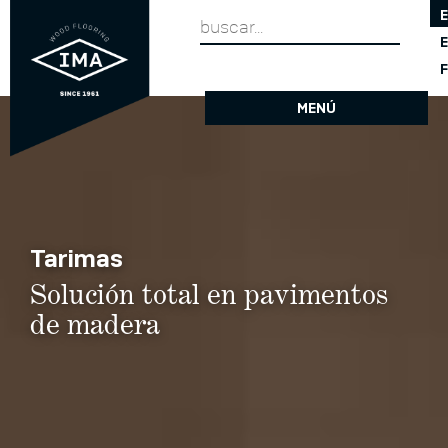
Skip
Search
to
for:
content
MENÚ
IMA
Solución total en
pavimentos de
madera
Tarimas
Solución total en pavimentos
de madera