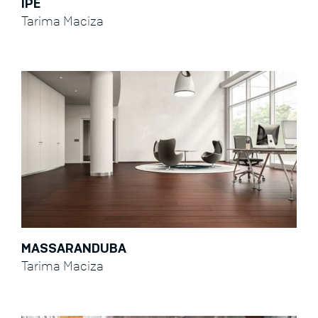
IPE
Tarima Maciza
MASSARANDUBA
Tarima Maciza