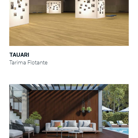
TAUARI
Tarima Flotante