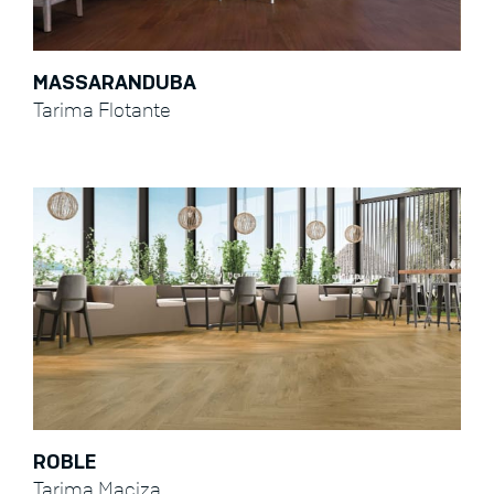
MASSARANDUBA
Tarima Flotante
ROBLE
Tarima Maciza