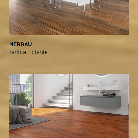
MERBAU
Tarima Flotante