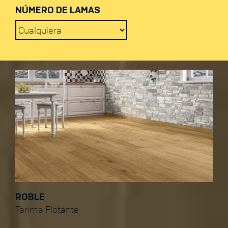
NÚMERO DE LAMAS
ROBLE
Tarima Flotante