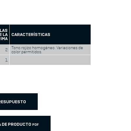
LLAS
E LA
CARACTERÍSTICAS
RIMA
Tono rojizo homogéneo. Variaciones de
2
color permitidos.
1
PRESUPUESTO
A DE PRODUCTO
PDF