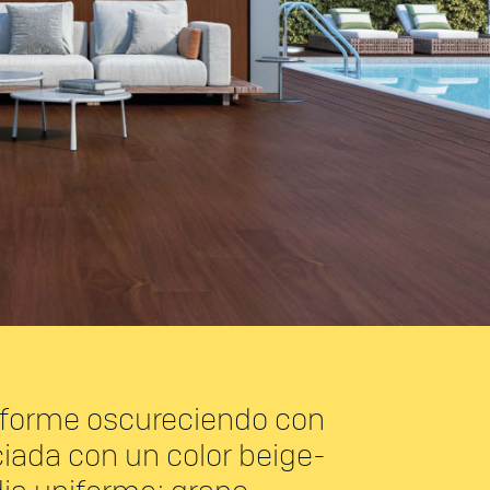
iforme oscureciendo con
ciada con un color beige-