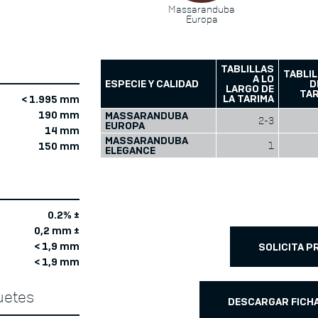
Massaranduba
Europa
TABLILLAS
TABLI
A LO
ESPECIE Y CALIDAD
D
LARGO DE
TA
LA TARIMA
< 1.995 mm
190 mm
MASSARANDUBA
2-3
EUROPA
14 mm
MASSARANDUBA
150 mm
1
ELEGANCE
0.2% ±
0,2 mm ±
< 1,9 mm
SOLICITA 
< 1,9 mm
uetes
DESCARGAR FICH