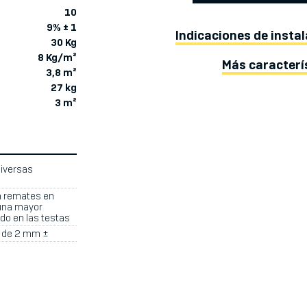
10
9% ± 1
Indicaciones de insta
30 Kg
8 Kg/m²
Más caracterí
3,8 m²
27 kg
3 m²
diversas
n remates en
una mayor
do en las testas
a de 2 mm ±