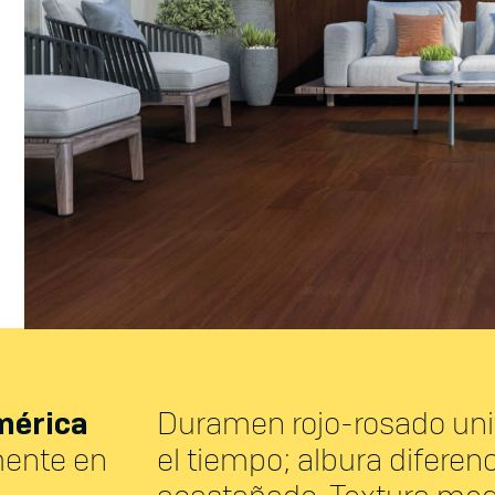
mérica
Duramen rojo-rosado un
mente en
el tiempo; albura diferen